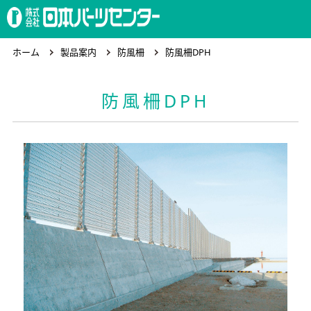
ホーム
ホーム
製品案内
防風柵
防風柵DPH
防風柵DPH
製品案内
会社概要
求人情報
お問合わせ