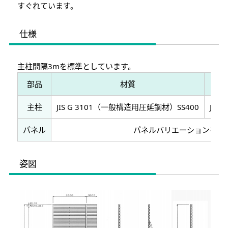
すぐれています。
仕様
主柱間隔3mを標準としています。
部品
材質
主柱
JIS G 3101（一般構造用圧延鋼材）SS400
JIS
パネル
パネルバリエーションを参
姿図