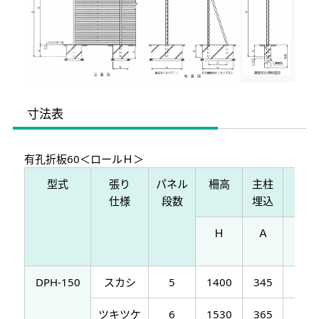
寸法表
有孔折板60＜ロールＨ＞
型式
張り
パネル
柵高
主柱
主柱
仕様
段数
埋込
全長
Ｈ
Ａ
Ｂ
DPH-150
スカシ
5
1400
345
175
ツキツケ
6
1530
365
190