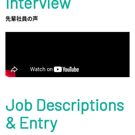
Interview
先輩社員の声
Job Descriptions
& Entry