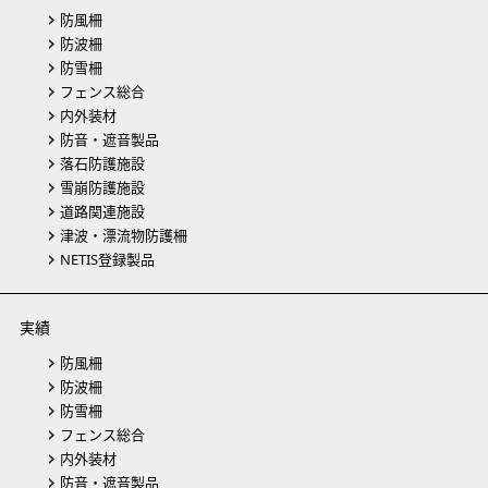
防風柵
防波柵
防雪柵
フェンス総合
内外装材
防音・遮音製品
落石防護施設
雪崩防護施設
道路関連施設
津波・漂流物防護柵
NETIS登録製品
実績
防風柵
防波柵
防雪柵
フェンス総合
内外装材
防音・遮音製品