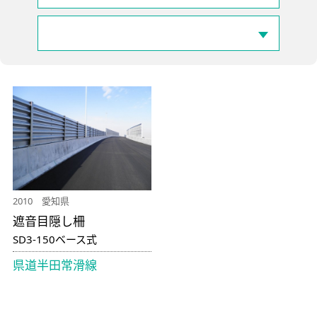
2010 愛知県
遮音目隠し柵
SD3-150ベース式
県道半田常滑線