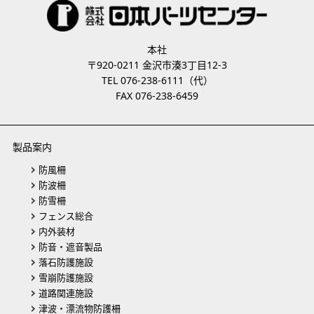
本社
〒920-0211 金沢市湊3丁目12-3
TEL 076-238-6111（代）
FAX 076-238-6459
製品案内
防風柵
防波柵
防雪柵
フェンス総合
内外装材
防音・遮音製品
落石防護施設
雪崩防護施設
道路関連施設
津波・漂流物防護柵