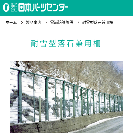
ホーム
ホーム
製品案内
雪崩防護施設
耐雪型落石兼用柵
耐雪型落石兼用柵
製品案内
会社概要
求人情報
お問合わせ