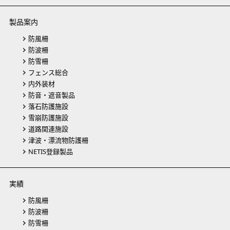
製品案内
防風柵
防波柵
防雪柵
フェンス総合
内外装材
防音・遮音製品
落石防護施設
雪崩防護施設
道路関連施設
津波・漂流物防護柵
NETIS登録製品
実績
防風柵
防波柵
防雪柵