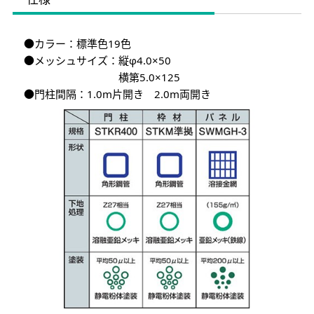
●カラー：標準色19色
●メッシュサイズ：縦φ4.0×50
横第5.0×125
●門柱間隔：1.0m片開き 2.0m両開き