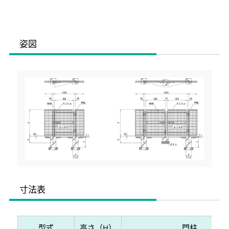
姿図
寸法表
型式
高さ（H）
門柱