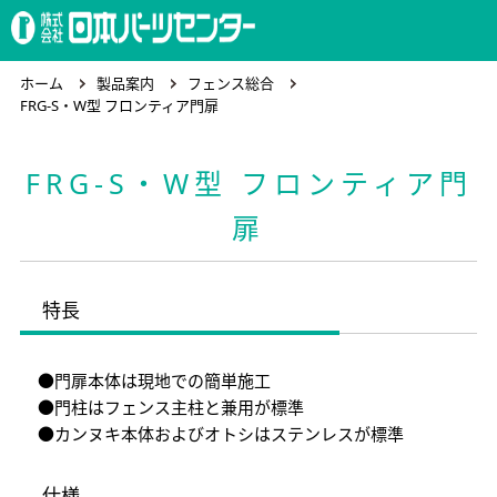
ホーム
ホーム
製品案内
フェンス総合
FRG-S・W型 フロンティア門扉
製品案内
FRG-S・W型 フロンティア門
扉
会社概要
特長
求人情報
●門扉本体は現地での簡単施工
●門柱はフェンス主柱と兼用が標準
●カンヌキ本体およびオトシはステンレスが標準
お問合わせ
仕様