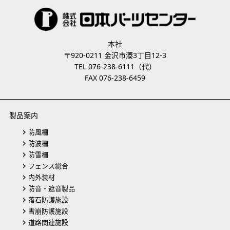
本社
〒920-0211 金沢市湊3丁目12-3
TEL 076-238-6111（代）
FAX 076-238-6459
製品案内
防風柵
防波柵
防雪柵
フェンス総合
内外装材
防音・遮音製品
落石防護施設
雪崩防護施設
道路関連施設