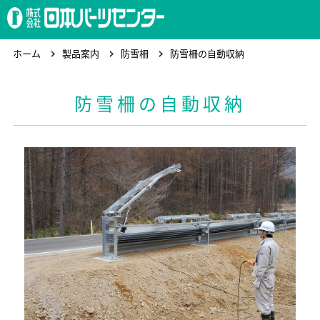
ホーム
ホーム
製品案内
防雪柵
防雪柵の自動収納
防雪柵の自動収納
製品案内
会社概要
求人情報
お問合わせ