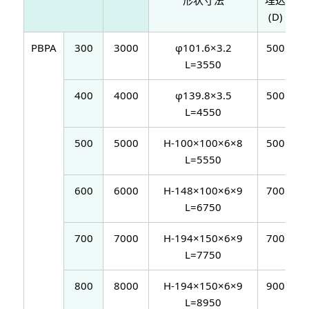
(D)
PBPA
300
3000
φ101.6×3.2
500
3
L=3550
400
4000
φ139.8×3.5
500
3
L=4550
500
5000
H-100×100×6×8
500
3
L=5550
600
6000
H-148×100×6×9
700
3
L=6750
700
7000
H-194×150×6×9
700
3
L=7750
800
8000
H-194×150×6×9
900
3
L=8950