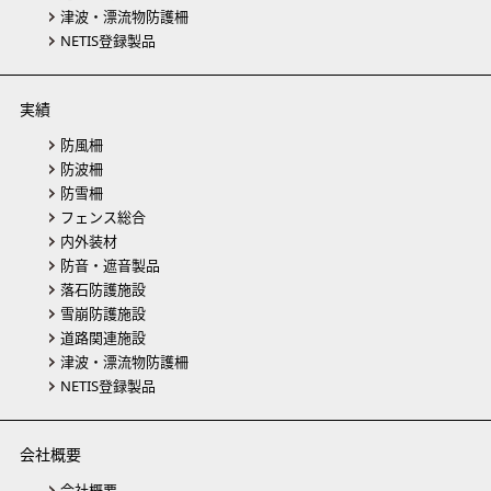
津波・漂流物防護柵
NETIS登録製品
実績
防風柵
防波柵
防雪柵
フェンス総合
内外装材
防音・遮音製品
落石防護施設
雪崩防護施設
道路関連施設
津波・漂流物防護柵
NETIS登録製品
会社概要
会社概要