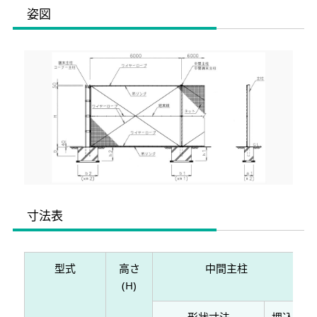
姿図
寸法表
型式
高さ
中間主柱
(H)
形状寸法
埋込