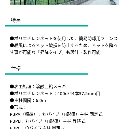
特長
●ポリエチレンネットを使用した、簡易防球用フェンス
●暴風によるネット破損を防止するため、ネットを降ろ
す事が可能な「昇降タイプ」も設計・製作可能
仕様
●表面処理：溶融亜鉛メッキ
●ポリエチレンネット：400d/44本37.5mm目
●主柱間隔：6.0m
●形式：
PBPA（標準）：丸パイプ（H形鋼）主柱 固定式
PBPB：丸パイプ（H形鋼）主柱 昇降式
PBPC：角パイプ主柱 固定式