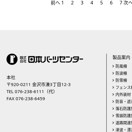
前へ
1
2
3
4
5
6
7
次
製品案内
防風柵
防波柵
本社
防雪柵
〒920-0211 金沢市湊3丁目12-3
フェンス
TEL 076-238-6111（代）
内外装材
FAX 076-238-6459
防音・遮
落石防護
雪崩防護
道路関連
津波・漂