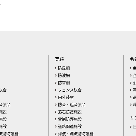
へ
実績
会
防風柵
防波柵
防雪柵
総合
フェンス総合
内外装材
音製品
防音・遮音製品
施設
落石防護施設
サ
施設
雪崩防護施設
施設
道路関連施設
流物防護柵
津波・漂流物防護柵