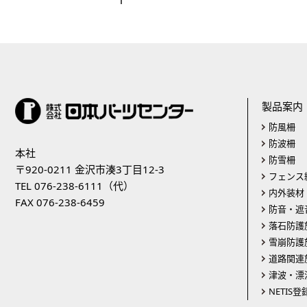
1
製品案内
防風柵
防波柵
本社
防雪柵
〒920-0211 金沢市湊3丁目12-3
フェンス
TEL 076-238-6111（代）
内外装材
FAX 076-238-6459
防音・遮
落石防護
雪崩防護
道路関連
津波・漂
NETIS