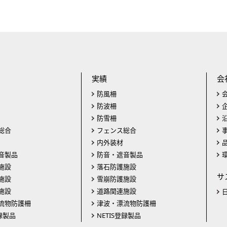
実績
会
防風柵
防波柵
防雪柵
総合
フェンス総合
内外装材
音製品
防音・遮音製品
施設
落石防護施設
サ
施設
雪崩防護施設
施設
道路関連施設
流物防護柵
津波・漂流物防護柵
登録製品
NETIS登録製品